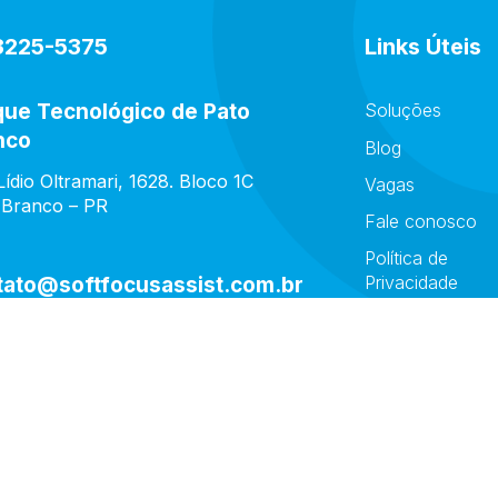
3225-5375
Links Úteis
que Tecnológico de Pato
Soluções
nco
Blog
ídio Oltramari, 1628. Bloco 1C
Vagas
 Branco – PR
Fale conosco
Política de
Privacidade
tato@softfocusassist.com.br