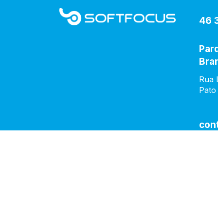
46 
Par
Bra
Rua L
Pato
con